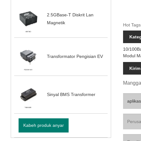
2.5GBase-T Diskrit Lan
Magnetik
Hot Tags
Kate
10/100B
Modul M
Transformator Pengisian EV
Kirim
Mangga 
Sinyal BMS Transformer
Kabeh produk anyar