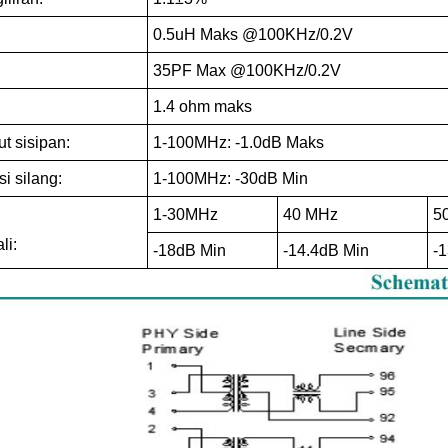
0.5uH Maks @100KHz/0.2V
35PF Max @100KHz/0.2V
1.4 ohm maks
t sisipan:
1-100MHz: -1.0dB Maks
i silang:
1-100MHz: -30dB Min
1-30MHz
40 MHz
5
li:
-18dB Min
-14.4dB Min
-