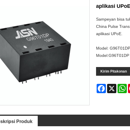
aplikasi UPo
Sampeyan bisa tu
China Pulse Tran
aplikasi UPoE.
Model: G96T01D
Model:G96T01DP
Kirim Pitakonan
Facebook
X
W
skripsi Produk