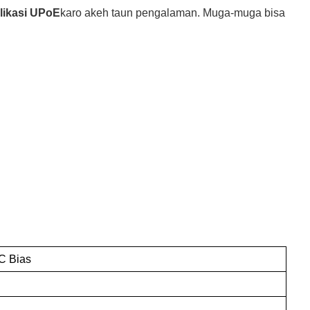
likasi UPoE
karo akeh taun pengalaman. Muga-muga bisa
C Bias