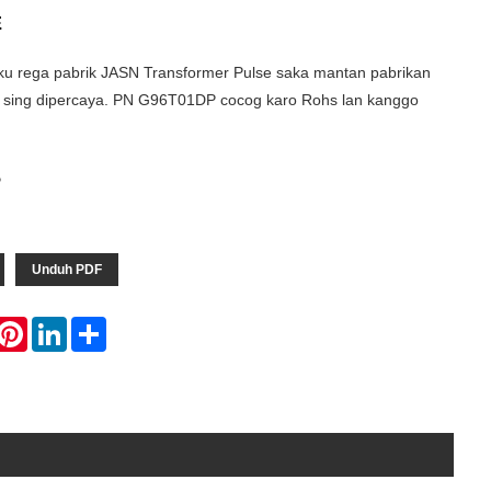
E
ku rega pabrik JASN Transformer Pulse saka mantan pabrikan
s sing dipercaya. PN G96T01DP cocog karo Rohs lan kanggo
P
Unduh PDF
hatsApp
Pinterest
LinkedIn
Share