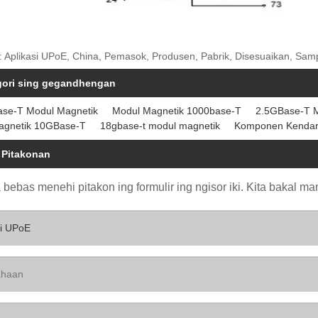
: Aplikasi UPoE, China, Pemasok, Produsen, Pabrik, Disesuaikan, Sampe
gori sing gegandhengan
ase-T Modul Magnetik
Modul Magnetik 1000base-T
2.5GBase-T M
agnetik 10GBase-T
18gbase-t modul magnetik
Komponen Kendar
 Pitakonan
bebas menehi pitakon ing formulir ing ngisor iki. Kita bakal m