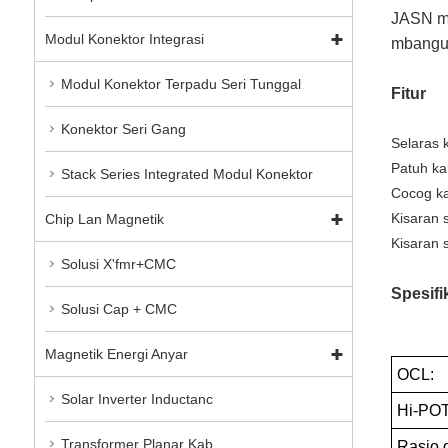
JASN mi
Modul Konektor Integrasi
mbangun
Modul Konektor Terpadu Seri Tunggal
Fitur
Konektor Seri Gang
Selaras 
Patuh ka
Stack Series Integrated Modul Konektor
Cocog ka
Kisaran 
Chip Lan Magnetik
Kisaran 
Solusi X'fmr+CMC
Spesifi
Solusi Cap + CMC
Magnetik Energi Anyar
OCL:
Solar Inverter Inductanc
Hi-POT
Transformer Planar Kab
Rasio g