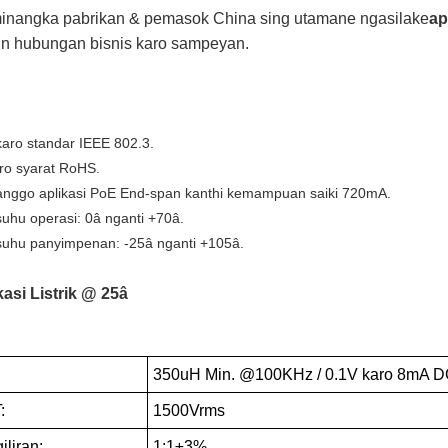
nangka pabrikan & pemasok China sing utamane ngasilake
ap
 hubungan bisnis karo sampeyan.
karo standar IEEE 802.3.
ro syarat RoHS.
nggo aplikasi PoE End-span kanthi kemampuan saiki 720mA.
suhu operasi: 0â nganti +70â.
suhu panyimpenan: -25â nganti +105â.
kasi Listrik @ 25â
350uH Min. @100KHz / 0.1V karo 8mA D
:
1500Vrms
iliran:
1:1±3%