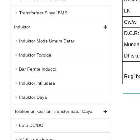
LK:
Transformer Sinyal BMS
Cw/w
Induktor
D.C.R:
Induktor Mode Umum Datar
Mundhu
Induktor Toroida
Dhiskus
Bar Ferrite Inducto
Rugi ba
Induktor inti udara
Induktor Daya
Telekomunikasi lan Transformator Daya
trafo DC/DC
xDSL Transformer