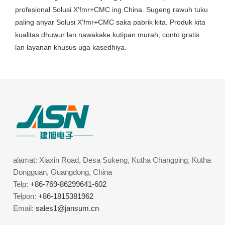
profesional Solusi X'fmr+CMC ing China. Sugeng rawuh tuku
paling anyar Solusi X'fmr+CMC saka pabrik kita. Produk kita
kualitas dhuwur lan nawakake kutipan murah, conto gratis
lan layanan khusus uga kasedhiya.
alamat: Xiaxin Road, Desa Sukeng, Kutha Changping, Kutha
Dongguan, Guangdong, China
Telp:
+86-769-86299641-602
Telpon:
+86-1815381962
Email:
sales1@jansum.cn