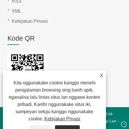
RSS
XML
Kebijakan Privasi
Kode QR
X
Kita nggunakake cookie kanggo menehi
pengalaman browsing sing luwih apik,
nganalisa lalu lintas situs lan nggawe konten
pribadi. Kanthi nggunakake situs iki,
sampeyan setuju kanggo nggunakake
Hak Cipta © 2022 Jansum Electronics Dongguan Co., Ltd-
cookie.
Kebijakan Privasi
Modul Magnetik, Magnetik Energi Anyar, Magnetik Chip Lan -
Kabeh Hak Dilindungi