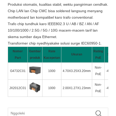
Produksi otomatis, kualitas stabil, wektu pangiriman cendhak.
Chip LAN lan Chip CMC bisa soldered langsung menyang
motherboard lan kompatibel karo trafo conventional.
Trafo chip tundhuk karo IEEE802.3 U / AB / BZ / AN / AF
10/100/1000 / 2.5G / 5G / 10G macem-macem tarif lan
skema sumber daya Ethernet.
Transformer chip nyedhiyakake solusi surge IEC60950-1.
Nomer
Gambar
Rate
Rating
Ukuran
Suhu 
Part
produk
Kacepetan
PoE
Non-
G4732C01
1000
4.70X3.25X3.20mm
-40âng
PoE
Non-
JX2012C01
1000
2.00X1.27X1.23mm
-40âng
PoE