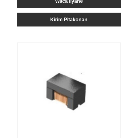
Waca liyane
Kirim Pitakonan