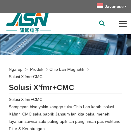
Javanese
Ngarep
>
Produk
>
Chip Lan Magnetik
>
Solusi X'fmr+CMC
Solusi X'fmr+CMC
Solusi X'fmr+CMC
Sampeyan bisa yakin kanggo tuku Chip Lan kanthi solusi
Xâfmr+CMC saka pabrik Jansum lan kita bakal menehi
layanan sawise-sale paling apik lan pangiriman pas wektune.
Fitur & Keuntungan