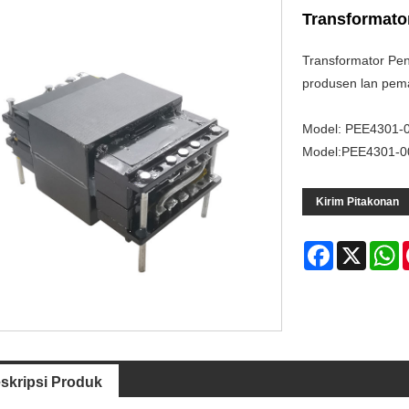
Transformato
Transformator Pen
produsen lan pema
Model: PEE4301-
Model:PEE4301-0
Kirim Pitakonan
Facebook
X
W
skripsi Produk