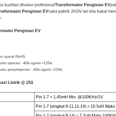
a kualitas dhuwur profesional
Transformator Pengisian EV
pa
nsformator Pengisian EV
saka pabrik JASN lan kita bakal men
.
ormator Pengisian EV
ro syarat RoHS.
suhu operasi: -40â nganti +125â.
suhu panyimpenan: -40â nganti +125â.
kasi Listrik @ 25â
Pin 1-7 = 1.45mH Min. @100KHz/1V
Pin 1-7 (singkat 8-11.11-14) = 10.5uH Mak
Pin 1-7 (singkat 8-14) = 7.2uH Maks 100KH