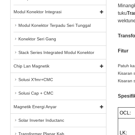
Minangk
Modul Konektor Integrasi
tuku
Tra
wektune
Modul Konektor Terpadu Seri Tunggal
Transf
Konektor Seri Gang
Fitur
Stack Series Integrated Modul Konektor
Patuh ka
Chip Lan Magnetik
Kisaran 
Solusi X'fmr+CMC
Kisaran 
Solusi Cap + CMC
Spesifi
Magnetik Energi Anyar
OCL:
Solar Inverter Inductanc
LK:
Transformer Planar Kab