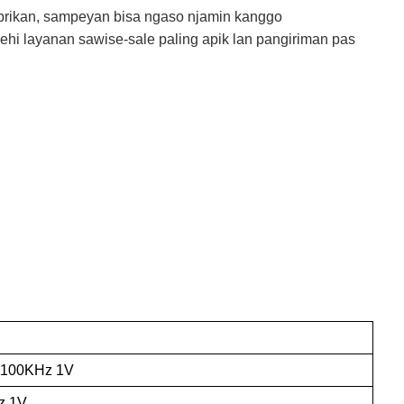
brikan, sampeyan bisa ngaso njamin kanggo
ehi layanan sawise-sale paling apik lan pangiriman pas
s 100KHz 1V
z 1V