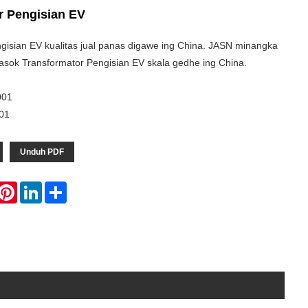
r Pengisian EV
gisian EV kualitas jual panas digawe ing China. JASN minangka
sok Transformator Pengisian EV skala gedhe ing China.
001
01
Unduh PDF
hatsApp
Pinterest
LinkedIn
Share