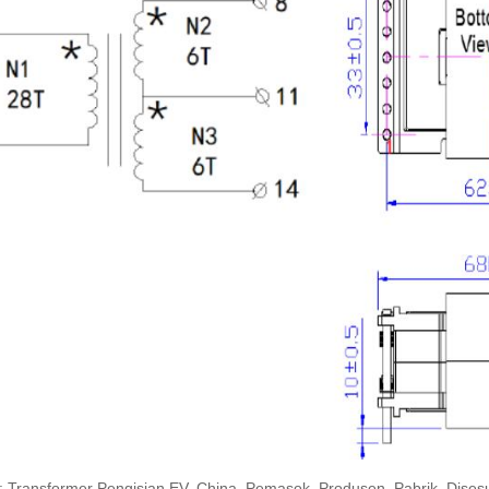
: Transformer Pengisian EV, China, Pemasok, Produsen, Pabrik, Disesu