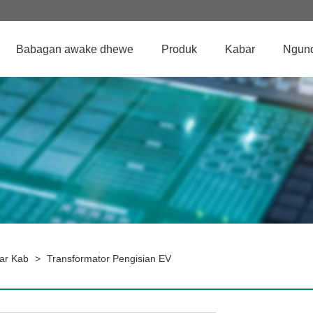
Babagan awake dhewe
Produk
Kabar
Ngun
ar Kab
>
Transformator Pengisian EV