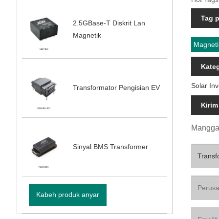
Tag 
2.5GBase-T Diskrit Lan
Magnetik
Magneti
Kate
Solar In
Transformator Pengisian EV
Kirim
Mangga 
Sinyal BMS Transformer
Kabeh produk anyar