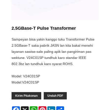
2.5GBase-T Pulse Transformer
Sampeyan bisa yakin kanggo tuku Transformer Pulse
2.5GBase-T saka pabrik JASN lan kita bakal menehi
layanan sawise-sale paling apik lan pangiriman pas
wektune. V24C01SP tundhuk karo standar IEEE
802.3bz lan tundhuk karo syarat ROHS.
Model: V24C01SP
Model:V24C01SP
Kirim Pitakonan
Unduh PDF
Facebook
X
WhatsApp
Pinterest
LinkedIn
Share