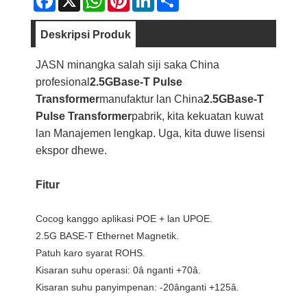
Deskripsi Produk
JASN minangka salah siji saka China
profesional
2.5GBase-T Pulse
Transformer
manufaktur lan China
2.5GBase-T
Pulse Transformer
pabrik, kita kekuatan kuwat
lan Manajemen lengkap. Uga, kita duwe lisensi
ekspor dhewe.
Fitur
Cocog kanggo aplikasi POE + lan UPOE.
2.5G BASE-T Ethernet Magnetik.
Patuh karo syarat ROHS.
Kisaran suhu operasi: 0â nganti +70â.
Kisaran suhu panyimpenan: -20ânganti +125â.