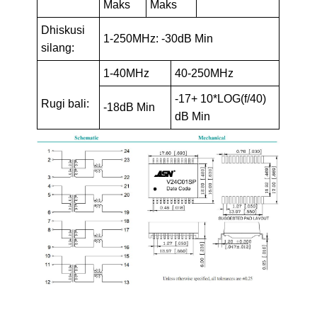
Maks
Maks
Dhiskusi
1-250MHz: -30dB Min
silang:
1-40MHz
40-250MHz
-17+ 10*LOG(f/40)
Rugi bali:
-18dB Min
dB Min