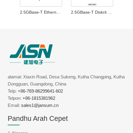
2.5GBase-T Ethernet Transformer
2.5GBase-T Diskrit Lan Magnetik
alamat: Xiaxin Road, Desa Sukeng, Kutha Changping, Kutha
Dongguan, Guangdong, China
Telp:
+86-769-86299641-602
Telpon:
+86-1815381962
Email:
sales1@jansum.cn
Pandhu Arah Cepet