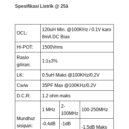
Spesifikasi Listrik @ 25â
120uH Min. @100KHz / 0.1V karo
OCL:
8mA DC Bias
Hi-POT:
1500Vrms
Rasio
1:1±3%
giliran:
LK:
0.5uH Maks @100KHz/0.2V
Cw/w
35PF Max @100KHz/0.2V
D.C.R:
1.2 ohm maks
2-
1 MHz
100-250MHz
100MHz
Mundhut
-0.4dB
-1dB
sisipan:
-1.5dB Maks