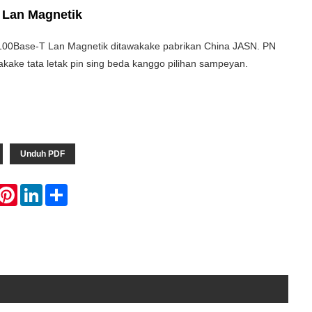
 Lan Magnetik
0/100Base-T Lan Magnetik ditawakake pabrikan China JASN. PN
ake tata letak pin sing beda kanggo pilihan sampeyan.
Unduh PDF
hatsApp
Pinterest
LinkedIn
Share