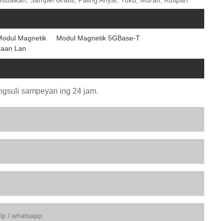
suaikan, Sampel Gratis, Paling Anyar, Tuku, Murah, Kutipan
odul Magnetik
Modul Magnetik 5GBase-T
aan Lan
angsuli sampeyan ing 24 jam.