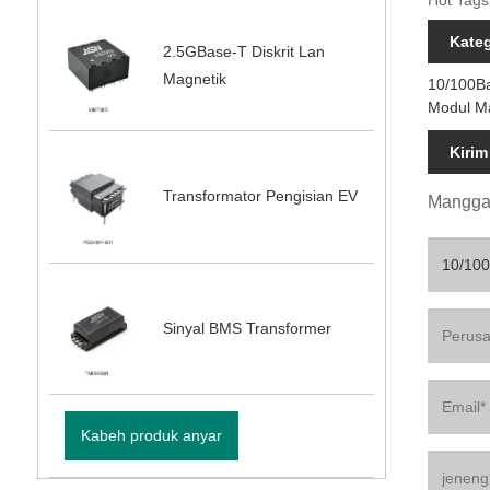
Hot Tags
Kate
2.5GBase-T Diskrit Lan
Magnetik
10/100B
Modul M
Kirim
Transformator Pengisian EV
Mangga 
Sinyal BMS Transformer
Kabeh produk anyar