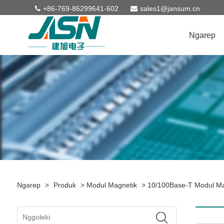
+86-769-86299641-602
sales1@jansum.cn
Ngarep
Ngarep
>
Produk
>
Modul Magnetik
>
10/100Base-T Modul Ma