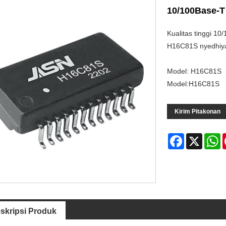
10/100Base-T
Kualitas tinggi 1
H16C81S nyedhiyak
Model: H16C81S
Model:H16C81S
Kirim Pitakonan
Facebook
X
W
skripsi Produk