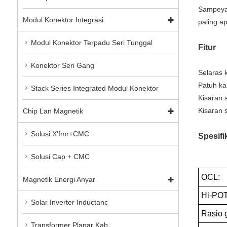
Sampeyan
Modul Konektor Integrasi
paling a
Modul Konektor Terpadu Seri Tunggal
Fitur
Konektor Seri Gang
Selaras 
Patuh ka
Stack Series Integrated Modul Konektor
Kisaran 
Kisaran 
Chip Lan Magnetik
Solusi X'fmr+CMC
Spesifi
Solusi Cap + CMC
OCL:
Magnetik Energi Anyar
Hi-POT
Solar Inverter Inductanc
Rasio g
Transformer Planar Kab