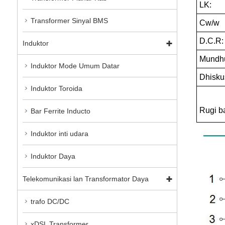
LK:
Transformer Sinyal BMS
Cw/w
D.C.R:
Induktor
Mundhu
Induktor Mode Umum Datar
Dhiskus
Induktor Toroida
Rugi ba
Bar Ferrite Inducto
Induktor inti udara
Induktor Daya
Telekomunikasi lan Transformator Daya
trafo DC/DC
xDSL Transformer