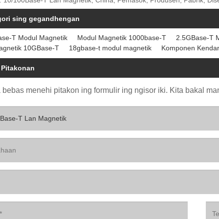
: 10/100Base-T Lan Magnetik, China, Pemasok, Produsen, Pabrik, Dise
gori sing gegandhengan
ase-T Modul Magnetik
Modul Magnetik 1000base-T
2.5GBase-T M
agnetik 10GBase-T
18gbase-t modul magnetik
Komponen Kendar
 Pitakonan
bebas menehi pitakon ing formulir ing ngisor iki. Kita bakal m