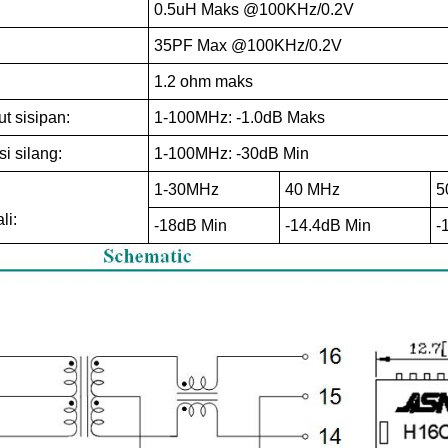
0.5uH Maks @100KHz/0.2V
35PF Max @100KHz/0.2V
1.2 ohm maks
t sisipan:
1-100MHz: -1.0dB Maks
i silang:
1-100MHz: -30dB Min
1-30MHz
40 MHz
5
li:
-18dB Min
-14.4dB Min
-