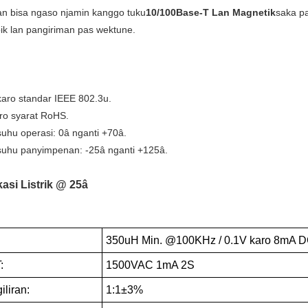
 bisa ngaso njamin kanggo tuku
10/100Base-T Lan Magnetik
saka p
pik lan pangiriman pas wektune.
karo standar IEEE 802.3u.
ro syarat RoHS.
suhu operasi: 0â nganti +70â.
suhu panyimpenan: -25â nganti +125â.
kasi Listrik @ 25â
350uH Min. @100KHz / 0.1V karo 8mA D
:
1500VAC 1mA 2S
iliran:
1:1±3%